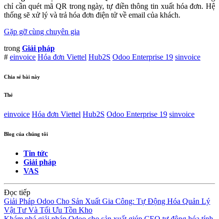
chỉ cần quét mã QR trong ngày, tự điền thông tin xuất hóa đơn. Hệ
thống sẽ xử lý và trả hóa đơn điện tử về email của khách.
Gặp gỡ cùng chuyên gia
trong
Giải pháp
#
einvoice
Hóa đơn Viettel
Hub2S
Odoo Enterprise 19
sinvoice
Chia sẻ bài này
Thẻ
einvoice
Hóa đơn Viettel
Hub2S
Odoo Enterprise 19
sinvoice
Blog của chúng tôi
Tin tức
Giải pháp
VAS
Đọc tiếp
Giải Pháp Odoo Cho Sản Xuất Gia Công: Tự Động Hóa Quản Lý
Vật Tư Và Tối Ưu Tồn Kho
Khám phá giải pháp Odoo cho sản xuất giúp CEO tự động hóa tính