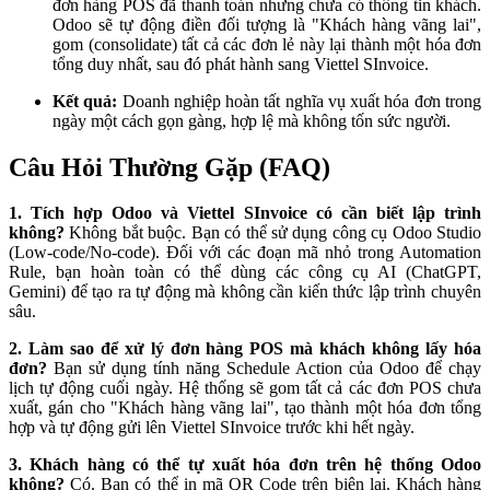
đơn hàng POS đã thanh toán nhưng chưa có thông tin khách.
Odoo sẽ tự động điền đối tượng là "Khách hàng vãng lai",
gom (consolidate) tất cả các đơn lẻ này lại thành một hóa đơn
tổng duy nhất, sau đó phát hành sang Viettel SInvoice.
Kết quả:
Doanh nghiệp hoàn tất nghĩa vụ xuất hóa đơn trong
ngày một cách gọn gàng, hợp lệ mà không tốn sức người.
Câu Hỏi Thường Gặp (FAQ)
1. Tích hợp Odoo và Viettel SInvoice có cần biết lập trình
không?
Không bắt buộc. Bạn có thể sử dụng công cụ Odoo Studio
(Low-code/No-code). Đối với các đoạn mã nhỏ trong Automation
Rule, bạn hoàn toàn có thể dùng các công cụ AI (ChatGPT,
Gemini) để tạo ra tự động mà không cần kiến thức lập trình chuyên
sâu.
2. Làm sao để xử lý đơn hàng POS mà khách không lấy hóa
đơn?
Bạn sử dụng tính năng Schedule Action của Odoo để chạy
lịch tự động cuối ngày. Hệ thống sẽ gom tất cả các đơn POS chưa
xuất, gán cho "Khách hàng vãng lai", tạo thành một hóa đơn tổng
hợp và tự động gửi lên Viettel SInvoice trước khi hết ngày.
3. Khách hàng có thể tự xuất hóa đơn trên hệ thống Odoo
không?
Có. Bạn có thể in mã QR Code trên biên lai. Khách hàng