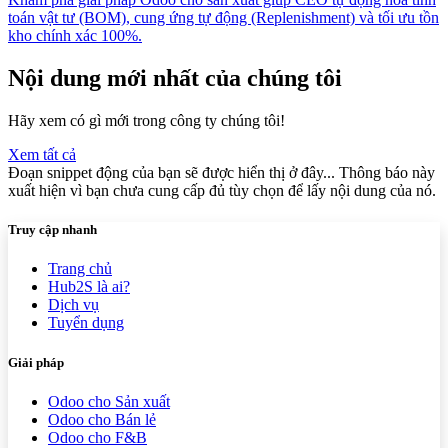
toán vật tư (BOM), cung ứng tự động (Replenishment) và tối ưu tồn
kho chính xác 100%.
Nội dung mới nhất của chúng tôi
Hãy xem có gì mới trong công ty chúng tôi!
Xem tất cả
Đoạn snippet động của bạn sẽ được hiển thị ở đây... Thông báo này
xuất hiện vì bạn chưa cung cấp đủ tùy chọn để lấy nội dung của nó.
Truy cập nhanh
Trang chủ
Hub2S là ai?
Dịch vụ
Tuyển dụng
Giải pháp
Odoo cho Sản xuất
Odoo cho Bán lẻ
Odoo cho F&B