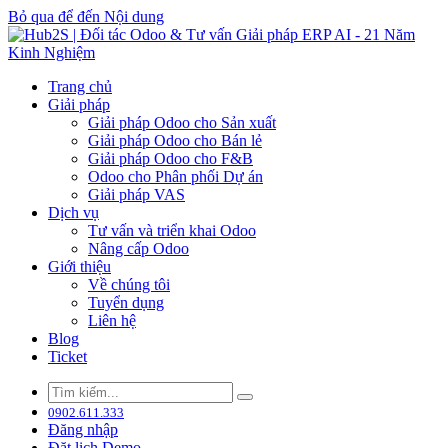
Bỏ qua để đến Nội dung
Trang chủ
Giải pháp
Giải pháp Odoo cho Sản xuất
Giải pháp Odoo cho Bán lẻ
Giải pháp Odoo cho F&B
Odoo cho Phân phối Dự án
Giải pháp VAS
Dịch vụ
Tư vấn và triển khai Odoo
Nâng cấp Odoo
Giới thiệu
Về chúng tôi
Tuyển dụng
Liên hệ
Blog
Ticket
0902.611.333
Đăng nhập
Đặt lịch Demo