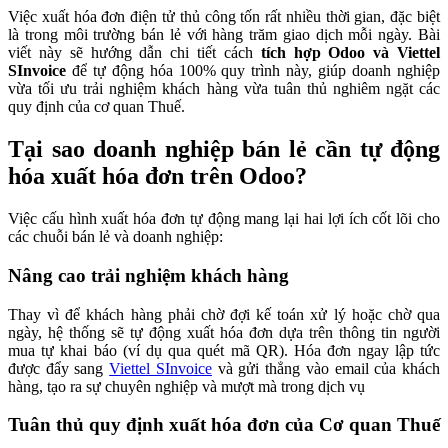
Việc xuất hóa đơn điện tử thủ công tốn rất nhiều thời gian, đặc biệt
là trong môi trường bán lẻ với hàng trăm giao dịch mỗi ngày. Bài
viết này sẽ hướng dẫn chi tiết cách
tích hợp Odoo và Viettel
SInvoice
để tự động hóa 100% quy trình này, giúp doanh nghiệp
vừa tối ưu trải nghiệm khách hàng vừa tuân thủ nghiêm ngặt các
quy định của cơ quan Thuế.
Tại sao doanh nghiệp bán lẻ cần tự động
hóa xuất hóa đơn trên Odoo?
Việc cấu hình xuất hóa đơn tự động mang lại hai lợi ích cốt lõi cho
các chuỗi bán lẻ và doanh nghiệp:
Nâng cao trải nghiệm khách hàng
Thay vì để khách hàng phải chờ đợi kế toán xử lý hoặc chờ qua
ngày, hệ thống sẽ tự động xuất hóa đơn dựa trên thông tin người
mua tự khai báo (ví dụ qua quét mã QR). Hóa đơn ngay lập tức
được đẩy sang
Viettel SInvoice
và gửi thẳng vào email của khách
hàng, tạo ra sự chuyên nghiệp và mượt mà trong dịch vụ
Tuân thủ quy định xuất hóa đơn của Cơ quan Thuế