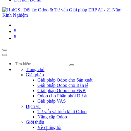
0
0
Trang chủ
Giải pháp
Giải pháp Odoo cho Sản xuất
Giải pháp Odoo cho Bán lẻ
Giải pháp Odoo cho F&B
Odoo cho Phân phối Dự án
Giải pháp VAS
Dịch vụ
Tư vấn và triển khai Odoo
Nâng cấp Odoo
Giới thiệu
Về chúng tôi