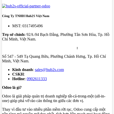
Công Ty TNHH Hub2S Việt Nam
MST: 0317495496
Trụ sở chính:
92A-94 Bạch Đằng, Phường Tân Sơn Hòa, Tp. Hồ
Chí Minh, Việt Nam.
Trung tâm triển khai: Tầng 5 - PARC Mall
:
Số 547 - 549 Tạ Quang Bửu, Phường Chánh Hưng, Tp. Hồ Chí
Minh, Việt Nam.
Kinh doanh
:
sales@hub2s.com
CSKH
:
cs@hub2s.com
Hotline
:
0902611333
Odoo là gì?
Odoo là giải pháp quản trị doanh nghiệp tất-cả-trong-một (all-in-
one) giúp phá vỡ rào cản thông tin giữa các đơn vị.
Thay vì đầu tư vào nhiều phần mềm rời rạc, Odoo cung cấp một
nền tảng mã nguồn mở duy nhất, tích hợp liền mạch mọi hoạt động