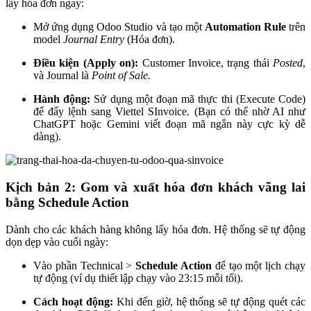
lấy hóa đơn ngay:
Mở ứng dụng Odoo Studio và tạo một
Automation Rule
trên
model
Journal Entry
(Hóa đơn).
Điều kiện (Apply on):
Customer Invoice, trạng thái
Posted
,
và Journal là
Point of Sale.
Hành động:
Sử dụng một đoạn mã thực thi (Execute Code)
để đẩy lệnh sang Viettel SInvoice. (Bạn có thể nhờ AI như
ChatGPT hoặc Gemini viết đoạn mã ngắn này cực kỳ dễ
dàng).
Kịch bản 2: Gom và xuất hóa đơn khách vãng lai
bằng Schedule Action
Dành cho các khách hàng không lấy hóa đơn. Hệ thống sẽ tự động
dọn dẹp vào cuối ngày:
Vào phần Technical >
Schedule Action
để tạo một lịch chạy
tự động (ví dụ thiết lập chạy vào 23:15 mỗi tối).
Cách hoạt động:
Khi đến giờ, hệ thống sẽ tự động quét các