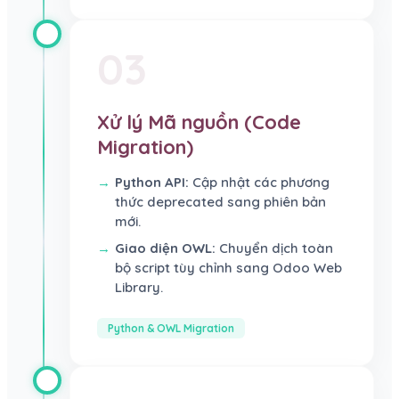
03
Xử lý Mã nguồn (Code
Migration)
Python API:
Cập nhật các phương
thức deprecated sang phiên bản
mới.
Giao diện OWL:
Chuyển dịch toàn
bộ script tùy chỉnh sang Odoo Web
Library.
Python & OWL Migration