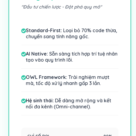
"Đầu tư chiến lược - Đột phá quy mô"
Standard-First:
Loại bỏ 70% code thừa,
chuyển sang tính năng gốc.
AI Native:
Sẵn sàng tích hợp trí tuệ nhân
tạo vào quy trình lõi.
OWL Framework:
Trải nghiệm mượt
mà, tốc độ xử lý nhanh gấp 3 lần.
Hệ sinh thái:
Dễ dàng mở rộng và kết
nối đa kênh (Omni-channel).
CHỈ SỐ ROI
90%