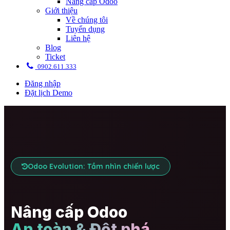
Nâng cấp Odoo
Giới thiệu
Về chúng tôi
Tuyển dụng
Liên hệ
Blog
Ticket
0902.611.333
Đăng nhập
Đặt lịch Demo
Odoo Evolution: Tầm nhìn chiến lược
Nâng cấp Odoo
An toàn & Đột phá