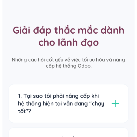
Giải đáp thắc mắc dành
cho lãnh đạo
Những câu hỏi cốt yếu về việc tối ưu hóa và nâng
cấp hệ thống Odoo.
1. Tại sao tôi phải nâng cấp khi
hệ thống hiện tại vẫn đang "chạy
tốt"?
"Chạy tốt" ở hiện tại có thể là
"nợ kỹ thuật"
ở tương lai. Các phiên bản cũ (v16 trở về