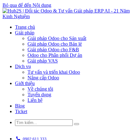
Bỏ qua để đến Nội dung
Trang chủ
Giải pháp
Giải pháp Odoo cho Sản xuất
Giải pháp Odoo cho Bán lẻ
Giải pháp Odoo cho F&B
Odoo cho Phân phối Dự án
Giải pháp VAS
Dịch vụ
Tư vấn và triển khai Odoo
Nâng cấp Odoo
Giới thiệu
Về chúng tôi
Tuyển dụng
Liên hệ
Blog
Ticket
0902.611.333