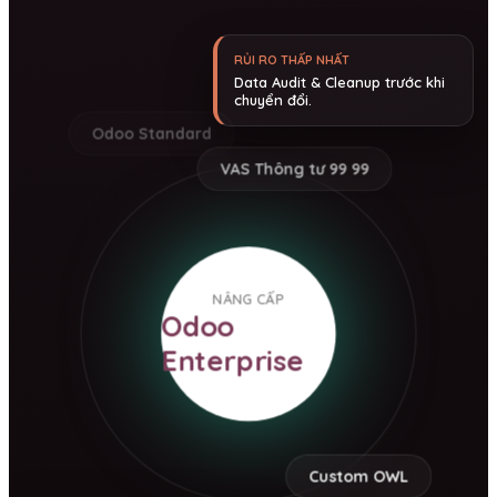
RỦI RO THẤP NHẤT
Data Audit & Cleanup trước khi
chuyển đổi.
Odoo Standard
VAS Thông tư 99 99
NÂNG CẤP
Odoo
Enterprise
Custom OWL