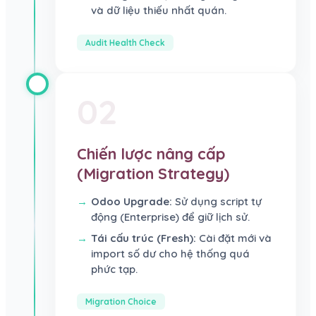
và dữ liệu thiếu nhất quán.
Audit Health Check
02
Chiến lược nâng cấp
(Migration Strategy)
Odoo Upgrade:
Sử dụng script tự
động (Enterprise) để giữ lịch sử.
Tái cấu trúc (Fresh):
Cài đặt mới và
import số dư cho hệ thống quá
phức tạp.
Migration Choice