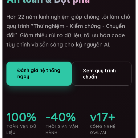
Hơn 22 năm kinh nghiệm giúp chúng tôi làm chủ
quy trình
"Thử nghiệm - Kiểm chứng - Chuyển
đổi"
. Giảm thiểu rủi ro dữ liệu, tối ưu hóa code
tùy chỉnh và sẵn sàng cho kỷ nguyên AI.
Đánh giá hệ thống
Xem quy trình
ngay
chuẩn
100%
-40%
v17+
TOÀN VẸN DỮ
THỜI GIAN VẬN
CÔNG NGHỆ
LIỆU
HÀNH
OWL/AI