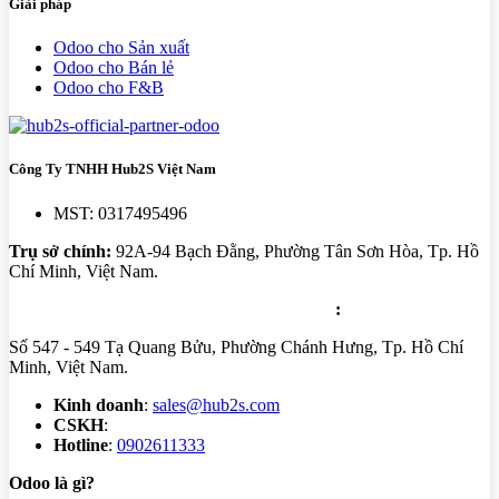
Giải pháp
Odoo cho Sản xuất
Odoo cho Bán lẻ
Odoo cho F&B
Công Ty TNHH Hub2S Việt Nam
MST: 0317495496
Trụ sở chính:
92A-94 Bạch Đằng, Phường Tân Sơn Hòa, Tp. Hồ
Chí Minh, Việt Nam.
Trung tâm triển khai: Tầng 5 - PARC Mall
:
Số 547 - 549 Tạ Quang Bửu, Phường Chánh Hưng, Tp. Hồ Chí
Minh, Việt Nam.
Kinh doanh
:
sales@hub2s.com
CSKH
:
cs@hub2s.com
Hotline
:
0902611333
Odoo là gì?