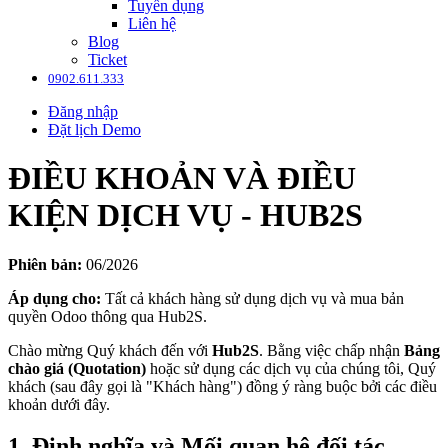
Tuyển dụng
Liên hệ
Blog
Ticket
0902.611.333
Đăng nhập
Đặt lịch Demo
ĐIỀU KHOẢN VÀ ĐIỀU
KIỆN DỊCH VỤ - HUB2S
Phiên bản:
06/2026
Áp dụng cho:
Tất cả khách hàng sử dụng dịch vụ và mua bản
quyền Odoo thông qua Hub2S.
Chào mừng Quý khách đến với
Hub2S
. Bằng việc chấp nhận
Bảng
chào giá (Quotation)
hoặc sử dụng các dịch vụ của chúng tôi, Quý
khách (sau đây gọi là "Khách hàng") đồng ý ràng buộc bởi các điều
khoản dưới đây.
1. Định nghĩa và Mối quan hệ đối tác