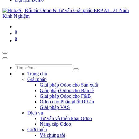
0
0
Trang chủ
Giải pháp
Giải pháp Odoo cho Sản xuất
Giải pháp Odoo cho Bán lẻ
Giải pháp Odoo cho F&B
Odoo cho Phân phối Dự án
Giải pháp VAS
Dịch vụ
Tư vấn và triển khai Odoo
Nâng cấp Odoo
Giới thiệu
Về chúng tôi