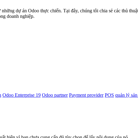
 những dự án Odoo thực chiến. Tại đây, chúng tôi chia sẻ các thủ thuậ
đồng doanh nghiệp.
n
Odoo Enterprise 19
Odoo partner
Payment provider
POS
quản lý sản
uất hiện vì bạn chưa cung cấp đủ tùy chọn để lấy nội dung của nó.