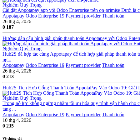
Nghiêm Quý Trọng
Cài đặt Appotapay app với Odoo Enterprise trên on-primise Dưới là c
Appotapay
Odoo Enterprise 19
Payment provider
Thanh toán
26 thg 4, 2026
0
187
Hướng dẫn cấu hình giải pháp thanh toán Appotapay với Odoo Enterp
Nghiêm Quý Trọng
Hub2S đã hợp tác cùng Appotapay để tích hợp giải pháp thanh toán t
ng...
Appotapay
Odoo Enterprise 19
Payment provider
Thanh toán
26 thg 4, 2026
0
213
Hub2S Tích Hợp Cổng Thanh Toán AppotaPay Vào Odoo 19: Giải 
Nghiêm Quý Trọng
Trong nỗ lực không ngừng nhằm tối ưu hóa quy trình vận hành cho c
tảng ...
Appotapay
Odoo Enterprise 19
Payment provider
Thanh toán
10 thg 4, 2026
0
235
Về chúng tôi