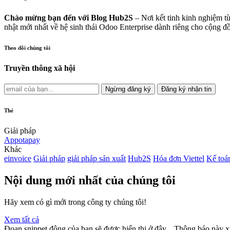
Chào mừng bạn đến với Blog Hub2S
– Nơi kết tinh kinh nghiệm từ
nhật mới nhất về hệ sinh thái Odoo Enterprise dành riêng cho cộng 
Theo dõi chúng tôi
Truyền thông xã hội
Ngừng đăng ký
Đăng ký nhận tin
Thẻ
Giải pháp
Appotapay
Khác
einvoice
Giải pháp
giải pháp sản xuất
Hub2S
Hóa đơn Viettel
Kế toá
Nội dung mới nhất của chúng tôi
Hãy xem có gì mới trong công ty chúng tôi!
Xem tất cả
Đoạn snippet động của bạn sẽ được hiển thị ở đây... Thông báo này x