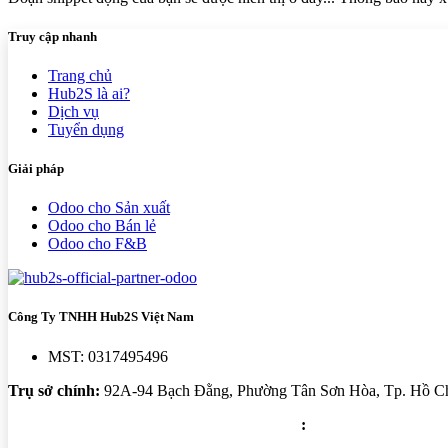
Truy cập nhanh
Trang chủ
Hub2S là ai?
Dịch vụ
Tuyển dụng
Giải pháp
Odoo cho Sản xuất
Odoo cho Bán lẻ
Odoo cho F&B
Công Ty TNHH Hub2S Việt Nam
MST: 0317495496
Trụ sở chính:
92A-94 Bạch Đằng, Phường Tân Sơn Hòa, Tp. Hồ Ch
Trung tâm triển khai: Tầng 5 - PARC Mall
: