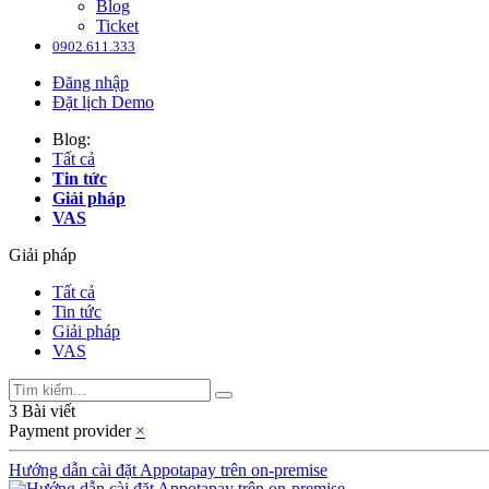
Blog
Ticket
0902.611.333
Đăng nhập
Đặt lịch Demo
Blog:
Tất cả
Tin tức
Giải pháp
VAS
Giải pháp
Tất cả
Tin tức
Giải pháp
VAS
3 Bài viết
Payment provider
×
Hướng dẫn cài đặt Appotapay trên on-premise