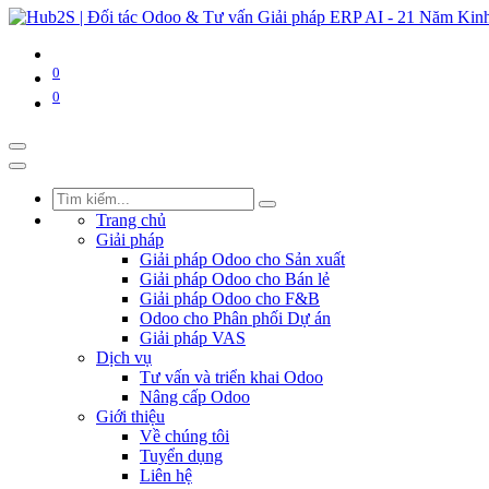
0
0
Trang chủ
Giải pháp
Giải pháp Odoo cho Sản xuất
Giải pháp Odoo cho Bán lẻ
Giải pháp Odoo cho F&B
Odoo cho Phân phối Dự án
Giải pháp VAS
Dịch vụ
Tư vấn và triển khai Odoo
Nâng cấp Odoo
Giới thiệu
Về chúng tôi
Tuyển dụng
Liên hệ