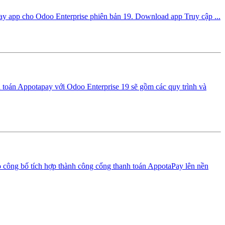
apay app cho Odoo Enterprise phiên bản 19. Download app Truy cập ...
h toán Appotapay với Odoo Enterprise 19 sẽ gồm các quy trình và
 công bố tích hợp thành công cổng thanh toán AppotaPay lên nền