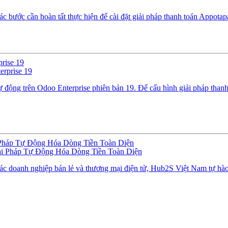
ác bước cần hoàn tất thực hiện để cài đặt giải pháp thanh toán Appot
rise 19
ự động trên Odoo Enterprise phiên bản 19. Để cấu hình giải pháp than
Pháp Tự Động Hóa Dòng Tiền Toàn Diện
ác doanh nghiệp bán lẻ và thương mại điện tử, Hub2S Việt Nam tự hào