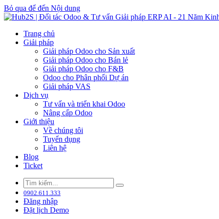
Bỏ qua để đến Nội dung
Trang chủ
Giải pháp
Giải pháp Odoo cho Sản xuất
Giải pháp Odoo cho Bán lẻ
Giải pháp Odoo cho F&B
Odoo cho Phân phối Dự án
Giải pháp VAS
Dịch vụ
Tư vấn và triển khai Odoo
Nâng cấp Odoo
Giới thiệu
Về chúng tôi
Tuyển dụng
Liên hệ
Blog
Ticket
0902.611.333
Đăng nhập
Đặt lịch Demo