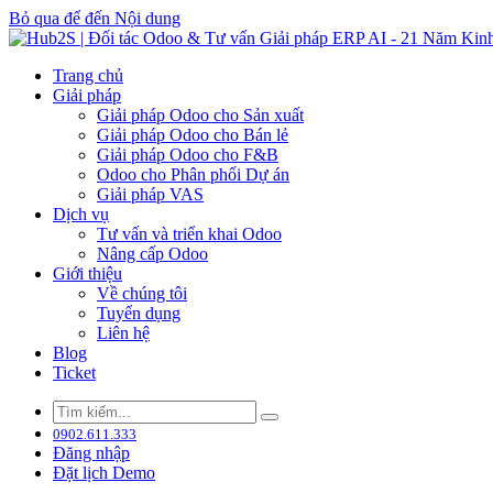
Bỏ qua để đến Nội dung
Trang chủ
Giải pháp
Giải pháp Odoo cho Sản xuất
Giải pháp Odoo cho Bán lẻ
Giải pháp Odoo cho F&B
Odoo cho Phân phối Dự án
Giải pháp VAS
Dịch vụ
Tư vấn và triển khai Odoo
Nâng cấp Odoo
Giới thiệu
Về chúng tôi
Tuyển dụng
Liên hệ
Blog
Ticket
0902.611.333
Đăng nhập
Đặt lịch Demo