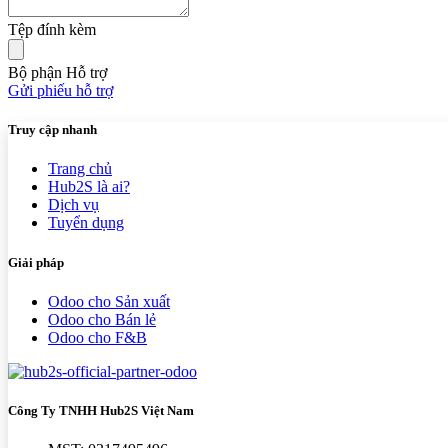
Tệp đính kèm
Bộ phận Hỗ trợ
Gửi phiếu hỗ trợ
Truy cập nhanh
Trang chủ
Hub2S là ai?
Dịch vụ
Tuyển dụng
Giải pháp
Odoo cho Sản xuất
Odoo cho Bán lẻ
Odoo cho F&B
Công Ty TNHH Hub2S Việt Nam