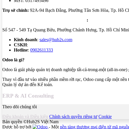
MST: 0317495496
Trụ sở chính:
92A-94 Bạch Đằng, Phường Tân Sơn Hòa, Tp. Hồ Ch
Trung tâm triển khai: Tầng 5 - PARC Mall
:
Số 547 - 549 Tạ Quang Bửu, Phường Chánh Hưng, Tp. Hồ Chí Minh
Kinh doanh
:
sales@hub2s.com
CSKH
:
cs@hub2s.com
Hotline
:
0902611333
Odoo là gì?
Odoo là giải pháp quản trị doanh nghiệp tất-cả-trong-một (all-in-one) 
Thay vì đầu tư vào nhiều phần mềm rời rạc, Odoo cung cấp một nền
Quản lý dự án đến Kế toán.
ERP & AI Consulting
Theo dõi chúng tôi
Điều khoản và Điều kiện
Chính sách quyền riêng tư
Cookie
Bản quyền ©Hub2S Việt Nam
Được hỗ trợ bởi
- Một
nền tảng thương mại điện tử mã ngu