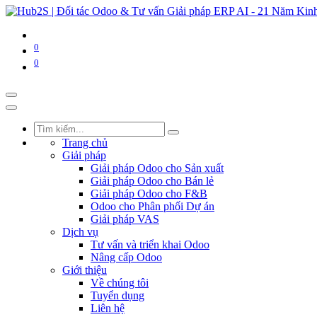
0
0
Trang chủ
Giải pháp
Giải pháp Odoo cho Sản xuất
Giải pháp Odoo cho Bán lẻ
Giải pháp Odoo cho F&B
Odoo cho Phân phối Dự án
Giải pháp VAS
Dịch vụ
Tư vấn và triển khai Odoo
Nâng cấp Odoo
Giới thiệu
Về chúng tôi
Tuyển dụng
Liên hệ