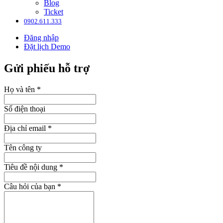
Blog
Ticket
0902.611.333
Đăng nhập
Đặt lịch Demo
Gửi phiếu hỗ trợ
Họ và tên
*
Số điện thoại
Địa chỉ email
*
Tên công ty
Tiêu đề nội dung
*
Câu hỏi của bạn
*