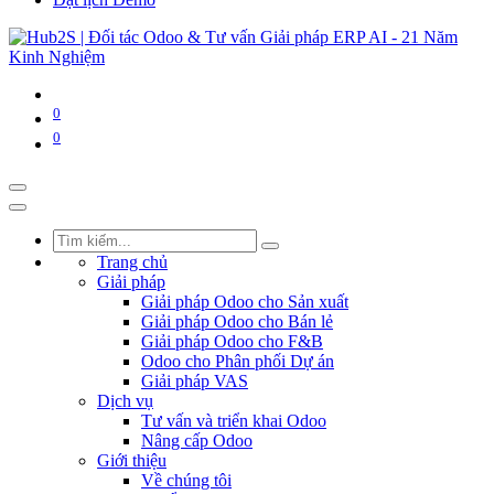
0
0
Trang chủ
Giải pháp
Giải pháp Odoo cho Sản xuất
Giải pháp Odoo cho Bán lẻ
Giải pháp Odoo cho F&B
Odoo cho Phân phối Dự án
Giải pháp VAS
Dịch vụ
Tư vấn và triển khai Odoo
Nâng cấp Odoo
Giới thiệu
Về chúng tôi