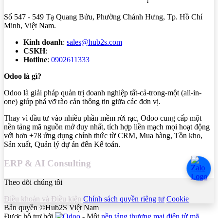
Trung tâm triển khai: Tầng 5 - PARC Mall
:
Số 547 - 549 Tạ Quang Bửu, Phường Chánh Hưng, Tp. Hồ Chí
Minh, Việt Nam.
Kinh doanh
:
sales@hub2s.com
CSKH
:
cs@hub2s.com
Hotline
:
0902611333
Odoo là gì?
Odoo là giải pháp quản trị doanh nghiệp tất-cả-trong-một (all-in-
one) giúp phá vỡ rào cản thông tin giữa các đơn vị.
Thay vì đầu tư vào nhiều phần mềm rời rạc, Odoo cung cấp một
nền tảng mã nguồn mở duy nhất, tích hợp liền mạch mọi hoạt động
với hơn +78 ứng dụng chính thức từ CRM, Mua hàng, Tồn kho,
Sản xuất, Quản lý dự án đến Kế toán.
ERP & AI Consulting
Theo dõi chúng tôi
Điều khoản và Điều kiện
Chính sách quyền riêng tư
Cookie
Bản quyền ©Hub2S Việt Nam
Được hỗ trợ bởi
- Một
nền tảng thương mại điện tử mã