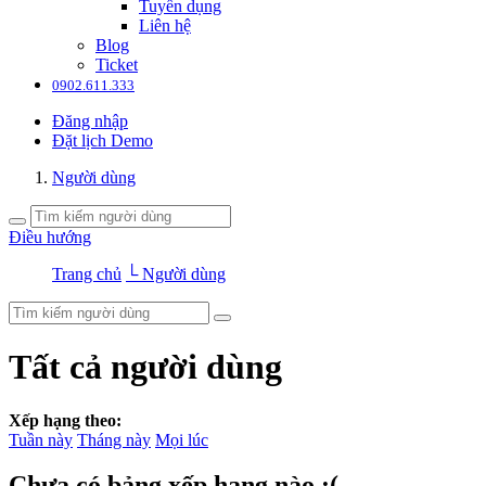
Tuyển dụng
Liên hệ
Blog
Ticket
0902.611.333
Đăng nhập
Đặt lịch Demo
Người dùng
Điều hướng
Trang chủ
└ Người dùng
Tất cả người dùng
Xếp hạng theo:
Tuần này
Tháng này
Mọi lúc
Chưa có bảng xếp hạng nào :(