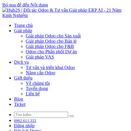
Bỏ qua để đến Nội dung
Trang chủ
Giải pháp
Giải pháp Odoo cho Sản xuất
Giải pháp Odoo cho Bán lẻ
Giải pháp Odoo cho F&B
Odoo cho Phân phối Dự án
Giải pháp VAS
Dịch vụ
Tư vấn và triển khai Odoo
Nâng cấp Odoo
Giới thiệu
Về chúng tôi
Tuyển dụng
Liên hệ
Blog
Ticket
0902.611.333
Đăng nhập
Đặt lịch Demo